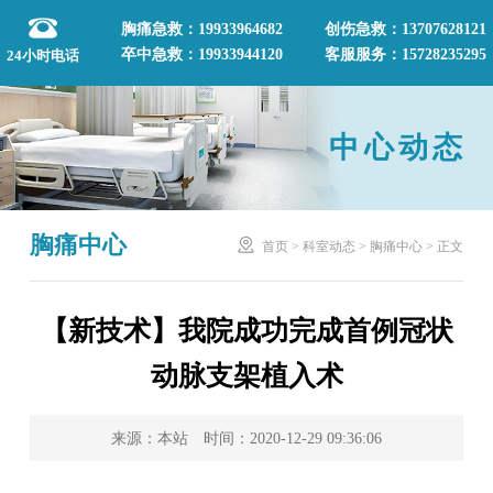
胸痛急救：19933964682
创伤急救：13707628121
卒中急救：19933944120
客服服务：15728235295
24小时电话
中心动态
胸痛中心

首页
>
科室动态
>
胸痛中心
>
正文
【新技术】我院成功完成首例冠状
动脉支架植入术
来源：本站 时间：2020-12-29 09:36:06