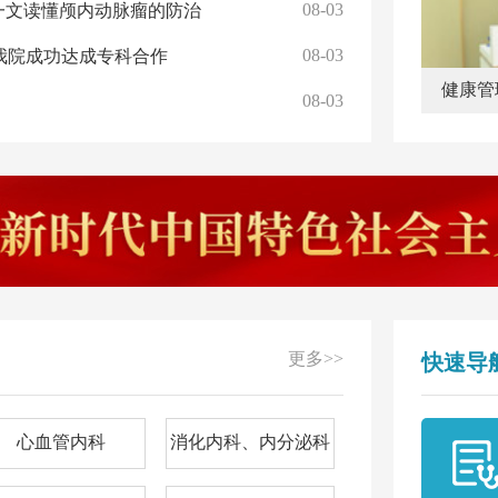
08-03
！一文读懂颅内动脉瘤的防治
08-03
我院成功达成专科合作
健康管
08-03
更多>>
快速导
心血管内科
消化内科、内分泌科