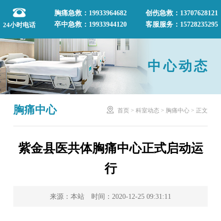
胸痛急救：19933964682
创伤急救：13707628121
卒中急救：19933944120
客服服务：15728235295
24小时电话
中心动态
胸痛中心

首页
>
科室动态
>
胸痛中心
>
正文
紫金县医共体胸痛中心正式启动运
行
来源：本站 时间：2020-12-25 09:31:11