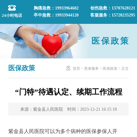
胸痛急救：19933964682
创伤急救：13707628121
卒中急救：19933944120
客服服务：15728235295
24小时电话
医保政策
医保政策

首页
>
患者服务
>
医保政策
>
正文
“门特”待遇认定、续期工作流程
来源：紫金县人民医院 时间：2023-12-21 16:15:18
紫金县人民医院可以为多个病种的医保参保人开