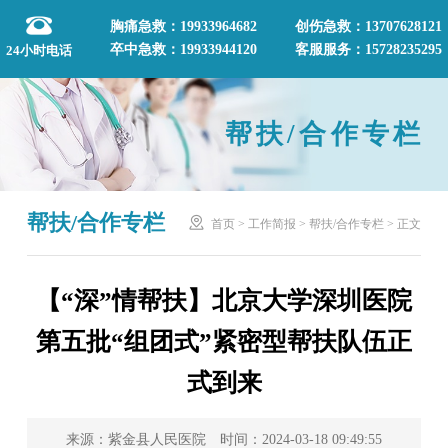
胸痛急救：19933964682
创伤急救：13707628121
卒中急救：19933944120
客服服务：15728235295
24小时电话
帮扶/合作专栏
帮扶/合作专栏

首页
>
工作简报
>
帮扶/合作专栏
>
正文
【“深”情帮扶】北京大学深圳医院
第五批“组团式”紧密型帮扶队伍正
式到来
来源：紫金县人民医院 时间：2024-03-18 09:49:55